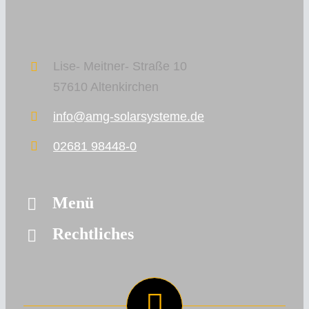
KONTAKT
KONFIGURAT
Lise- Meitner- Straße 10
57610 Altenkirchen
HEIZSYSTEME
info@amg-solarsysteme.de
02681 98448-0
Menü
Rechtliches