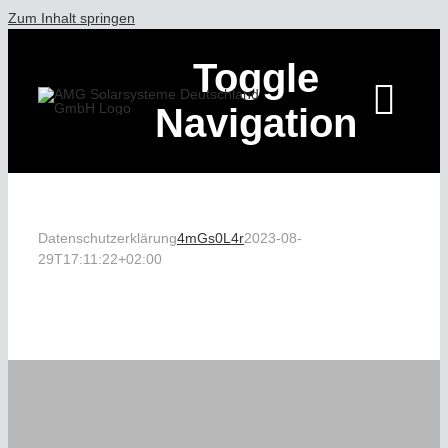
Zum Inhalt springen
Toggle
Navigation
HOME
Datenschutzerklärung
4mGs0L4r
2023-08-
29T17:11:22+02:00
ÜBER AMG S
LEISTUNGEN
REFERENZEN