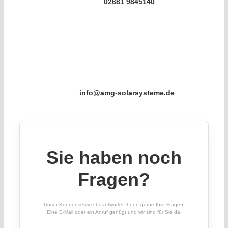
Telefon:
02681 9845140
Schreiben Sie uns
E-Mail:
info@amg-solarsysteme.de
Sie haben noch
Fragen?
Unser Kundenservice beantwortet Ihnen gerne Ihre Fragen.
Eine E-Mail oder ein Anruf genügt und wir sind für Sie da.