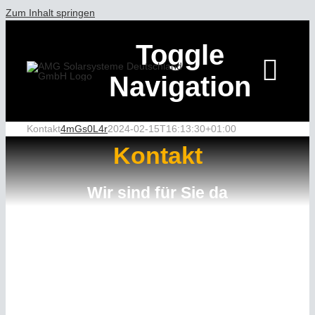
Zum Inhalt springen
Toggle
Navigation
Kontakt
4mGs0L4r
2024-02-15T16:13:30+01:00
HOME
Kontakt
Wir sind für Sie da
ÜBER AMG S
LEISTUNGEN
Ihr ganz persönliches
REFERENZEN
Solarsystem konfigurieren