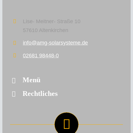
Lise- Meitner- Straße 10
57610 Altenkirchen
info@amg-solarsysteme.de
02681 98448-0
Menü
Rechtliches