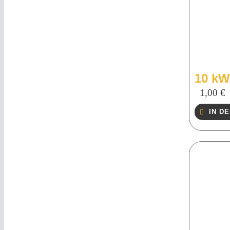
10 kW
1,00
€
IN D