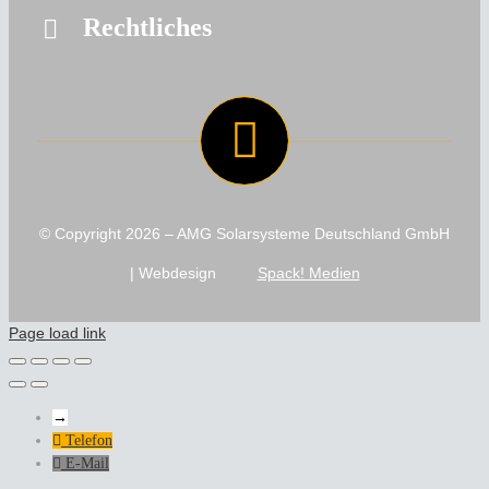
Rechtliches
© Copyright
2026 – AMG Solarsysteme Deutschland GmbH
| Webdesign
Spack! Medien
Page load link
→
Telefon
E-Mail