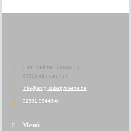
Lise- Meitner- Straße 10
57610 Altenkirchen
info@amg-solarsysteme.de
02681 98448-0
Menü