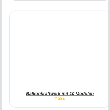
DIESES PRODUKT WEIST
AUSFÜHRUNG WÄHLEN
MEHRERE VARIANTEN AUF. DIE OPTIONEN
KÖNNEN AUF DER PRODUKTSEITE GEWÄHLT
WERDEN
/
DETAILS
Balkonkraftwerk mit 10 Modulen
7,00
€