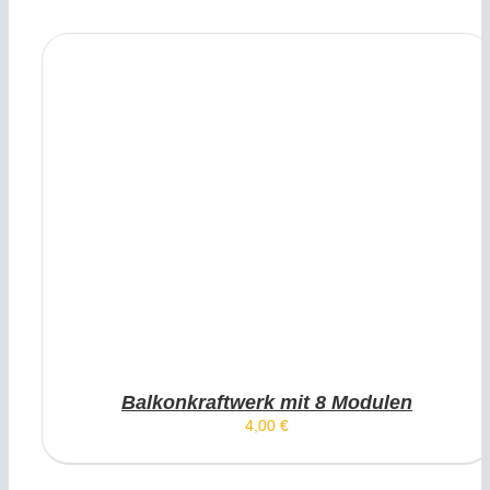
DIESES PRODUKT WEIST
AUSFÜHRUNG WÄHLEN
MEHRERE VARIANTEN AUF. DIE OPTIONEN
KÖNNEN AUF DER PRODUKTSEITE GEWÄHLT
WERDEN
/
DETAILS
Balkonkraftwerk mit 8 Modulen
4,00
€