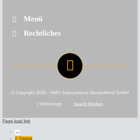
Menü
Rechtliches
© Copyright
2026 – AMG Solarsysteme Deutschland GmbH
| Webdesign
Spack! Medien
Page load link
→
Telefon