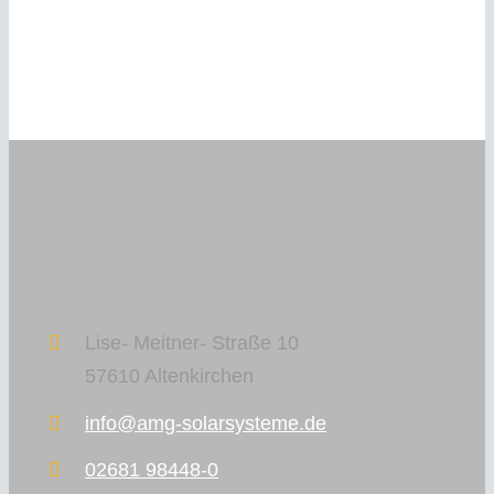
Lise- Meitner- Straße 10
57610 Altenkirchen
info@amg-solarsysteme.de
02681 98448-0