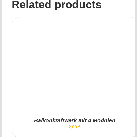
Related products
DIESES PRODUKT WEIST
AUSFÜHRUNG WÄHLEN
MEHRERE VARIANTEN AUF. DIE OPTIONEN
KÖNNEN AUF DER PRODUKTSEITE GEWÄHLT
WERDEN
/
DETAILS
Balkonkraftwerk mit 4 Modulen
2,00
€